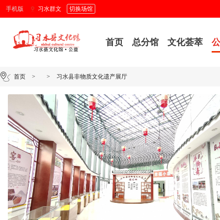
手机版
习水群文
切换场馆
首页
总分馆
文化荟萃
首页
>
>
习水县非物质文化遗产展厅