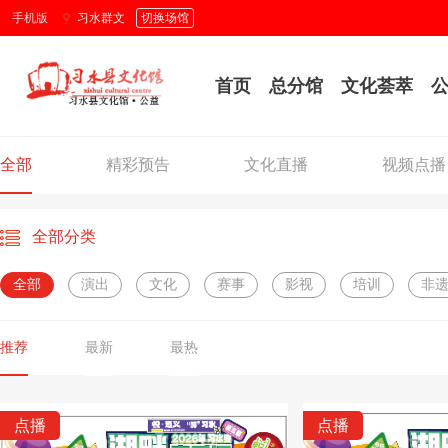
手机版
习水群文
切换场馆
首页
总分馆
文化荟萃
全部
精彩预告
文化直播
视频点播
全部分类
全部
演出
文化
赛事
影视
培训
非
推荐
最新
最热
点播
点播