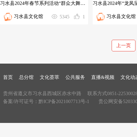
习水县2024年春节系列活动“群众大舞台”文旅志愿培训机构专场
习水县文化馆
习水县文化馆
5345
1
上一页
首页
总分馆
文化荟萃
公共服务
直播&视频
文化动
贵州省遵义市习水县西城区赤水中路
联系方式0851-2253002
备案/许可证号：
黔ICP备2021007713号-1
贵公网安备5203300