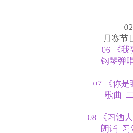
02
月赛节
06 《
钢琴弹唱
07 《你
歌曲 
08 《习酒
朗诵 习