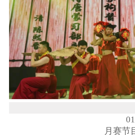
0
月赛节