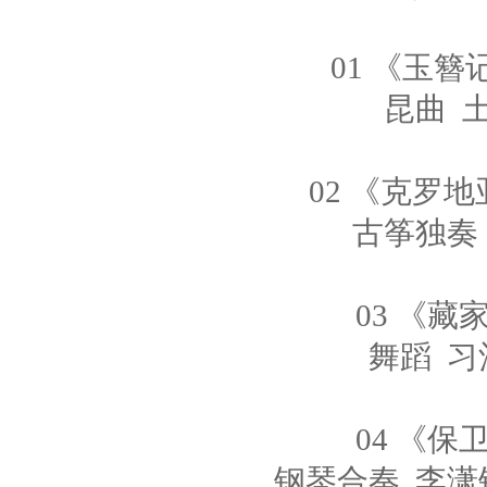
01 《玉簪
昆曲 
02 《克罗
古筝独奏
03 《藏
舞蹈 习
04 《保
钢琴合奏 李潇