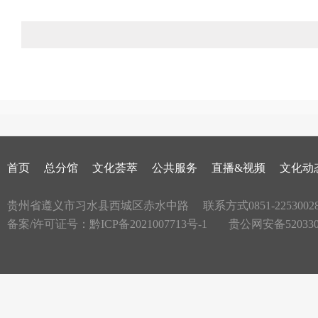
首页
总分馆
文化荟萃
公共服务
直播&视频
文化动
贵州省遵义市习水县西城区赤水中路
联系方式0851-2253002
备案/许可证号：
黔ICP备2021007713号-1
贵公网安备5203300